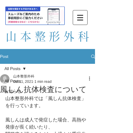
山本整形外
科
Post
All Posts
山本整形外科
All Posts
Oct 11, 2021
1 min read
風しん抗体検査について
お知らせ
山本整形外科では「風しん抗体検査」
を行っています。
風しんは成人で発症した場合、高熱や
発疹が長く続いたり、