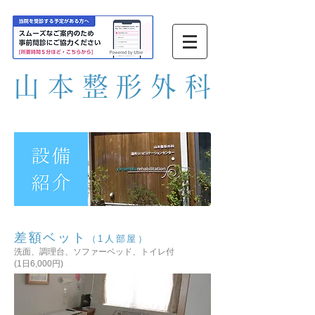
山本整形外
科
差額ベット
（1人部屋）
洗面、調理台、ソファーベッド、トイレ付
(1日6,000円)