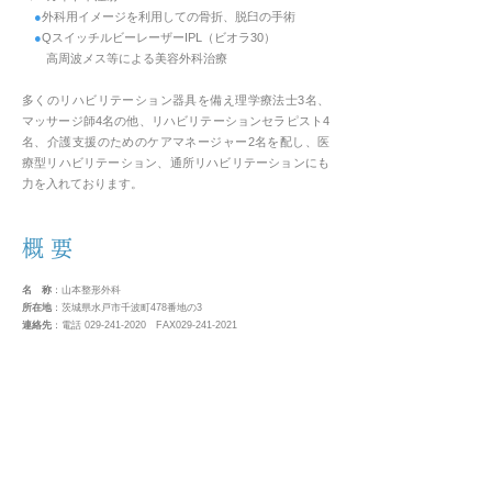
●
外科用イメージを利用しての骨折、脱臼の手術
●
QスイッチルビーレーザーIPL（ビオラ30）
高周波メス等による美容外科治療
多くのリハビリテーション器具を備え理学療法士3名、
マッサージ師4名の他、リハビリテーションセラピスト4
名、介護支援のためのケアマネージャー2名を配し、医
療型リハビリテーション、通所リハビリテーションにも
力を入れております。
概 要
名 称
：山本整形外科
所在地
：茨城県水戸市千波町478番地の3
連絡先
：電話
029-241-2020
FAX029-241-2021
設 立
：1964年
病床数
：19床
提携病院
：水戸医療センター、水戸協同病院、水戸済生会病院
水戸赤十字病院、県立中央病院、水戸日立病院
その他近隣の開業医、介護施設
職員数
：医師3名 看護師7名 放射線技師1名 理学療法士3名
マッサージ師４名 他16名
駐車場
：42台