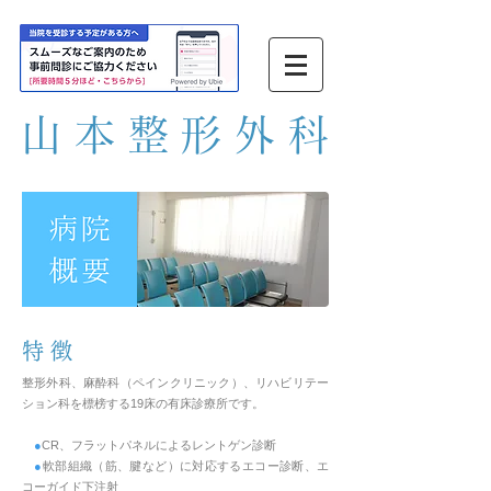
山本整形外
科
特 徴
整形外科、麻酔科（ペインクリニック）、リハビリテー
ション科を標榜する19床の有床診療所です。
●
CR、フラットパネルによるレントゲン診断
●
軟部組織（筋、腱など）に対応するエコー診断、エ
コーガイド下注射