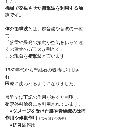
した。
機械で発生させた衝撃波を利用する治
療です。
体外衝撃波
とは、超音波や音波の一種
で、
「落雷や爆発の振動が空気を伝って遠
くの建物のガラスが割れる」
この現象を
衝撃波
と言います。
1980年代から腎結石の破壊に利用さ
れ、
医療に使われるようになりました。
最近では下記の作用があると判明し
整形外科治療にも利用されています。
　●ダメージを受けた腱や骨組織の除痛
作用や修復作用
（成長因子の誘導）
●抗炎症作用